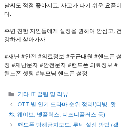
날씨도 점점 좋아지고, 사고가 나기 쉬운 요즘이
다.
주변 친한 지인들에게 설정을 권하여 안심고, 건
강하게 살아가자
#재난 #안전 #의료정보 #구급대원 #핸드폰 설
정 #재난문자 #안전문자 #핸드폰 의료정보 #
핸드폰 셋팅 #부모님 핸드폰 설정
Categories
기타 IT 꿀팁 및 리뷰
OTT 별 인기 드라마 순위 정리!(티빙, 왓
챠, 웨이브, 넷플릭스, 디즈니플러스 등)
핸드폰 방해금지모드, 루틴 설정 방법 (갤