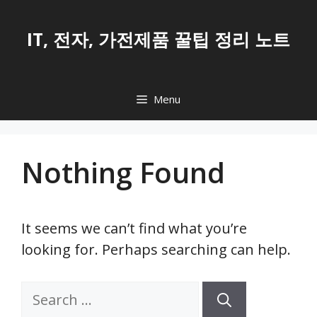
Skip
to
IT, 전자, 가전제품 꿀팁 정리 노트
content
Menu
Nothing Found
It seems we can’t find what you’re
looking for. Perhaps searching can help.
Search
for: