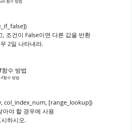
sum 함수 방법
_if_false])
, 조건이 False이면 다른 값을 반환
경우 2일 나타내라.
if함수 방법
, col_index_num, [range_lookup])
찾아야 할 경우에 사용
표시하시오.