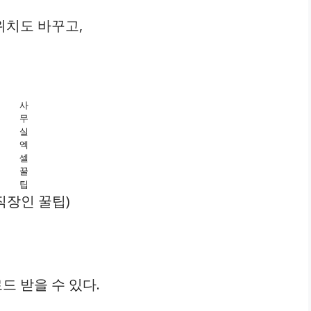
위치도 바꾸고,
사
무
실
엑
셀
꿀
팁
직장인 꿀팁)
 받을 수 있다.