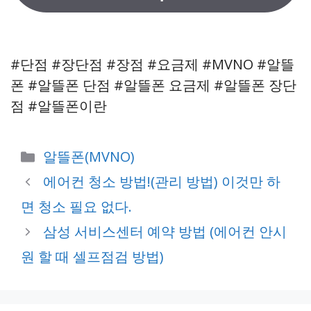
#단점 #장단점 #장점 #요금제 #MVNO #알뜰
폰 #알뜰폰 단점 #알뜰폰 요금제 #알뜰폰 장단
점 #알뜰폰이란
Categories
알뜰폰(MVNO)
에어컨 청소 방법!(관리 방법) 이것만 하
면 청소 필요 없다.
삼성 서비스센터 예약 방법 (에어컨 안시
원 할 때 셀프점검 방법)