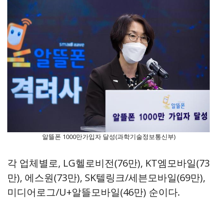
알뜰폰 1000만가입자 달성(과학기술정보통신부)
각 업체별로, LG헬로비전(76만), KT엠모바일(73
만), 에스원(73만), SK텔링크/세븐모바일(69만),
미디어로그/U+알뜰모바일(46만) 순이다.