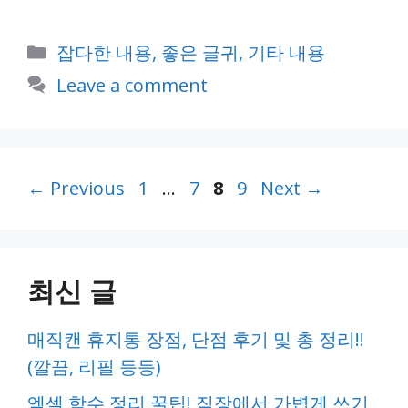
Categories
잡다한 내용, 좋은 글귀, 기타 내용
Leave a comment
Page
Page
Page
Page
←
Previous
1
…
7
8
9
Next
→
최신 글
매직캔 휴지통 장점, 단점 후기 및 총 정리!!
(깔끔, 리필 등등)
엑셀 함수 정리 꿀팁! 직장에서 가볍게 쓰기