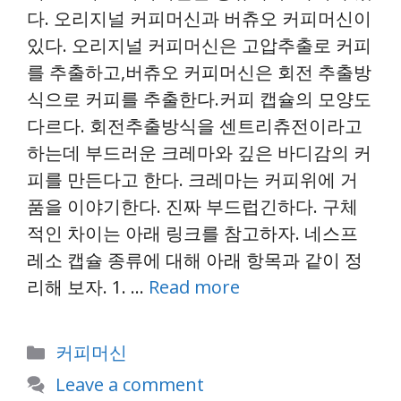
다. 오리지널 커피머신과 버츄오 커피머신이
있다. 오리지널 커피머신은 고압추출로 커피
를 추출하고,버츄오 커피머신은 회전 추출방
식으로 커피를 추출한다.커피 캡슐의 모양도
다르다. 회전추출방식을 센트리츄전이라고
하는데 부드러운 크레마와 깊은 바디감의 커
피를 만든다고 한다. 크레마는 커피위에 거
품을 이야기한다. 진짜 부드럽긴하다. 구체
적인 차이는 아래 링크를 참고하자. 네스프
레소 캡슐 종류에 대해 아래 항목과 같이 정
리해 보자. 1. …
Read more
Categories
커피머신
Leave a comment