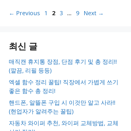
Page
Page
Page
Page
←
Previous
1
2
3
…
9
Next
→
최신 글
매직캔 휴지통 장점, 단점 후기 및 총 정리!!
(깔끔, 리필 등등)
엑셀 함수 정리 꿀팁! 직장에서 가볍게 쓰기
좋은 함수 총 정리!
핸드폰, 알뜰폰 구입 시 이것만 알고 사라!!
(현업자가 알려주는 꿀팁)
자동차 와이퍼 추천, 와이퍼 교체방법, 교체