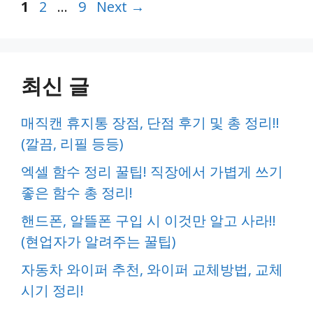
Page
Page
Page
1
2
…
9
Next
→
최신 글
매직캔 휴지통 장점, 단점 후기 및 총 정리!!
(깔끔, 리필 등등)
엑셀 함수 정리 꿀팁! 직장에서 가볍게 쓰기
좋은 함수 총 정리!
핸드폰, 알뜰폰 구입 시 이것만 알고 사라!!
(현업자가 알려주는 꿀팁)
자동차 와이퍼 추천, 와이퍼 교체방법, 교체
시기 정리!